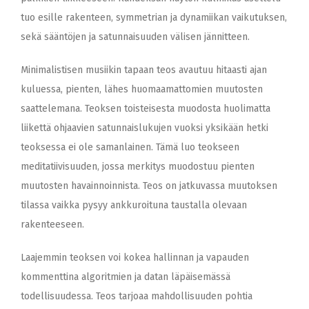
tuo esille rakenteen, symmetrian ja dynamiikan vaikutuksen,
sekä sääntöjen ja satunnaisuuden välisen jännitteen.
Minimalistisen musiikin tapaan teos avautuu hitaasti ajan
kuluessa, pienten, lähes huomaamattomien muutosten
saattelemana. Teoksen toisteisesta muodosta huolimatta
liikettä ohjaavien satunnaislukujen vuoksi yksikään hetki
teoksessa ei ole samanlainen. Tämä luo teokseen
meditatiivisuuden, jossa merkitys muodostuu pienten
muutosten havainnoinnista. Teos on jatkuvassa muutoksen
tilassa vaikka pysyy ankkuroituna taustalla olevaan
rakenteeseen.
Laajemmin teoksen voi kokea hallinnan ja vapauden
kommenttina algoritmien ja datan läpäisemässä
todellisuudessa. Teos tarjoaa mahdollisuuden pohtia