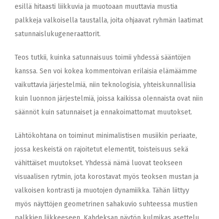
esillä hitaasti liikkuvia ja muotoaan muuttavia mustia
palkkeja valkoisella taustalla, joita ohjaavat ryhmän laatimat
satunnaislukugeneraattorit.
Teos tutkii, kuinka satunnaisuus toimii yhdessä sääntöjen
kanssa. Sen voi kokea kommentoivan erilaisia elämäämme
vaikuttavia järjestelmiä, niin teknologisia, yhteiskunnallisia
kuin luonnon järjestelmiä, joissa kaikissa olennaista ovat niin
säännöt kuin satunnaiset ja ennakoimattomat muutokset.
Lähtökohtana on toiminut minimalistisen musiikin periaate,
jossa keskeistä on rajoitetut elementit, toisteisuus sekä
vähittäiset muutokset. Yhdessä nämä luovat teokseen
visuaalisen rytmin, jota korostavat myös teoksen mustan ja
valkoisen kontrasti ja muotojen dynamiikka. Tähän liittyy
myös näyttöjen geometrinen sahakuvio suhteessa mustien
palkkien liikkeeseen. Kahdeksan näytön kulmikas asettelu