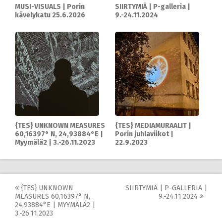
MUSI-VISUALS | Porin
SIIRTYMIÄ | P-galleria |
kävelykatu 25.6.2026
9.-24.11.2024
{TES} UNKNOWN MEASURES
{TES} MEDIAMURAALIT |
60,16397° N, 24,93884°E |
Porin juhlaviikot |
Myymälä2 | 3.-26.11.2023
22.9.2023
Post
{TES} UNKNOWN
SIIRTYMIÄ | P-GALLERIA |
MEASURES 60,16397° N,
9.-24.11.2024
navigation
24,93884°E | MYYMÄLÄ2 |
3.-26.11.2023