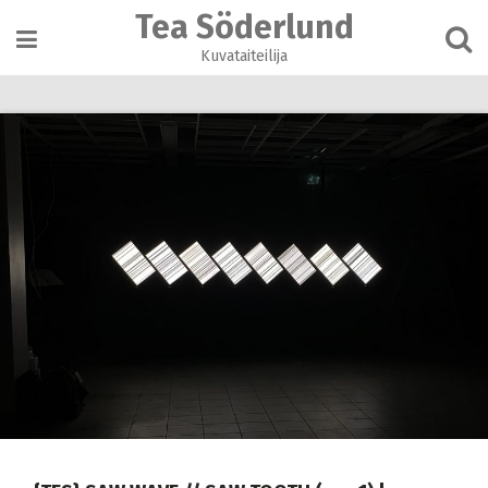
Skip
Tea Söderlund
to
content
Kuvataiteilija