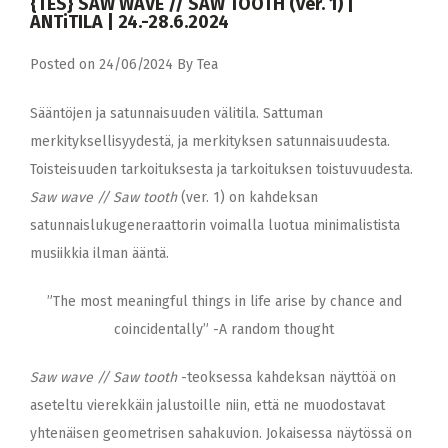
{TES} SAW WAVE // SAW TOOTH (ver. 1) |
ANTiTILA | 24.-28.6.2024
Posted on
24/06/2024
By
Tea
Sääntöjen ja satunnaisuuden välitila. Sattuman
merkityksellisyydestä, ja merkityksen satunnaisuudesta.
Toisteisuuden tarkoituksesta ja tarkoituksen toistuvuudesta.
Saw wave // Saw tooth
(ver. 1) on kahdeksan
satunnaislukugeneraattorin voimalla luotua minimalistista
musiikkia ilman ääntä.
”The most meaningful things in life arise by chance and
coincidentally” -A random thought
Saw wave // Saw tooth
-teoksessa kahdeksan näyttöä on
aseteltu vierekkäin jalustoille niin, että ne muodostavat
yhtenäisen geometrisen sahakuvion. Jokaisessa näytössä on