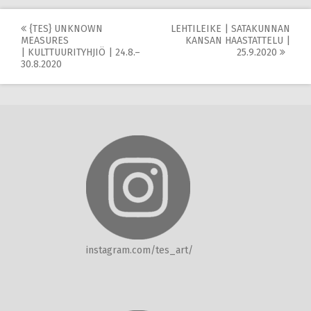
Post
{TES} UNKNOWN
LEHTILEIKE | SATAKUNNAN
MEASURES
KANSAN HAASTATTELU |
navigation
| KULTTUURITYHJIÖ | 24.8.–
25.9.2020
30.8.2020
instagram.com/tes_art/