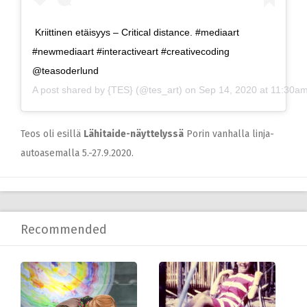
Kriittinen etäisyys – Critical distance. #mediaart
#newmediaart #interactiveart #creativecoding
@teasoderlund
A post shared by
{TES}
(@tes_art) on
Sep 14, 2020 at 11:30a
Teos oli esillä
Lähitaide-näyttelyssä
Porin vanhalla linja-
autoasemalla 5.-27.9.2020.
Recommended