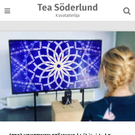
Skip
Tea Söderlund
to
content
Kuvataiteilija