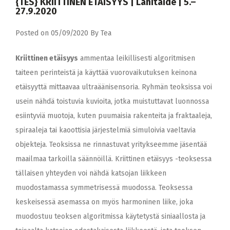
{TES} KRIITTINEN ETÄISYYS | Lähitaide | 5.–
27.9.2020
Posted on
05/09/2020
By
Tea
Kriittinen etäisyys
ammentaa leikillisesti algoritmisen
taiteen perinteistä ja käyttää vuorovaikutuksen keinona
etäisyyttä mittaavaa ultraäänisensoria. Ryhmän teoksissa voi
usein nähdä toistuvia kuvioita, jotka muistuttavat luonnossa
esiintyviä muotoja, kuten puumaisia rakenteita ja fraktaaleja,
spiraaleja tai kaoottisia järjestelmiä simuloivia vaeltavia
objekteja. Teoksissa ne rinnastuvat yritykseemme jäsentää
maailmaa tarkoilla säännöillä. Kriittinen etäisyys -teoksessa
tällaisen yhteyden voi nähdä katsojan liikkeen
muodostamassa symmetrisessä muodossa. Teoksessa
keskeisessä asemassa on myös harmoninen liike, joka
muodostuu teoksen algoritmissa käytetystä siniaallosta ja