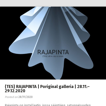
{TES} RAJAPINTA | Poriginal galleria | 28.11.–
29.12.2020
Posted on
28/11/2020
Rajapinta on installaatio, jossa sääntöjen, satunnaisuuden,