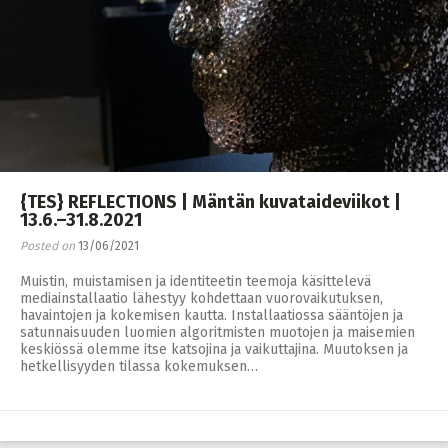
{TES} REFLECTIONS | Mäntän kuvataideviikot |
13.6.–31.8.2021
Posted on
13/06/2021
Muistin, muistamisen ja identiteetin teemoja käsittelevä
mediainstallaatio lähestyy kohdettaan vuorovaikutuksen,
havaintojen ja kokemisen kautta. Installaatiossa sääntöjen ja
satunnaisuuden luomien algoritmisten muotojen ja maisemien
keskiössä olemme itse katsojina ja vaikuttajina. Muutoksen ja
hetkellisyyden tilassa kokemuksen…