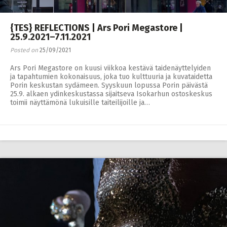
{TES} REFLECTIONS | Ars Pori Megastore |
25.9.2021–7.11.2021
Posted on
25/09/2021
Ars Pori Megastore on kuusi viikkoa kestävä taidenäyttelyiden
ja tapahtumien kokonaisuus, joka tuo kulttuuria ja kuvataidetta
Porin keskustan sydämeen. Syyskuun lopussa Porin päivästä
25.9. alkaen ydinkeskustassa sijaitseva Isokarhun ostoskeskus
toimii näyttämönä lukuisille taiteilijoille ja…