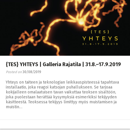
{TES} YHTEYS | Galleria Rajatila | 31.8.–17.9.2019
Posted on
30/08/2019
Yhteys on taiteen ja teknologian leikkauspisteessä tapahtuva
installaatio, joka reagoi katsojan puhallukseen. Se tarjoaa
kokijalleen omalaatuisen tavan vaikuttaa teoksen sisältöön,
joka puolestaan herättää kysymyksiä esimerkiksi tekijyyden
käsitteestä. Teoksessa tekijyys limittyy myös muistamisen ja
muistin…