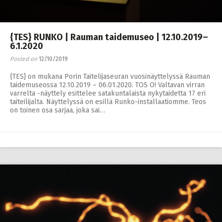
{TES} RUNKO | Rauman taidemuseo | 12.10.2019–
6.1.2020
Posted on
12/10/2019
{TES} on mukana Porin Taitelijaseuran vuosinäyttelyssä Rauman
taidemuseossa 12.10.2019 – 06.01.2020. TOS O! Valtavan virran
varrelta -näyttely esittelee satakuntalaista nykytaidetta 17 eri
taiteilijalta. Näyttelyssä on esillä Runko-installaatiomme. Teos
on toinen osa sarjaa, joka sai…