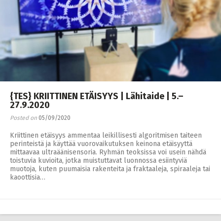
{TES} KRIITTINEN ETÄISYYS | Lähitaide | 5.–
27.9.2020
Posted on
05/09/2020
Kriittinen etäisyys ammentaa leikillisesti algoritmisen taiteen
perinteistä ja käyttää vuorovaikutuksen keinona etäisyyttä
mittaavaa ultraäänisensoria. Ryhmän teoksissa voi usein nähdä
toistuvia kuvioita, jotka muistuttavat luonnossa esiintyviä
muotoja, kuten puumaisia rakenteita ja fraktaaleja, spiraaleja tai
kaoottisia…